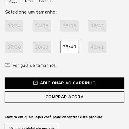
loca
Rosa
Laranja
Azul
a
33/34
34/35
35/36
36/37
39/40
37/38
38/39
40/41
Ver guia de tamanhos
ADICIONAR AO CARRINHO
COMPRAR AGORA
Confira em quais lojas você pode encontrar este produto:
Ver disponibilidade em loja