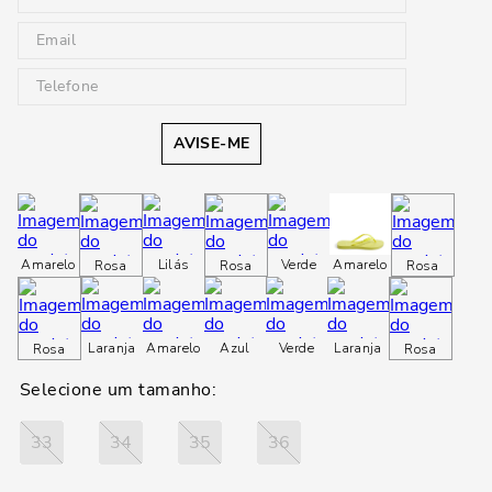
AVISE-ME
Amarelo
Lilás
Verde
Amarelo
Rosa
Rosa
Rosa
Laranja
Amarelo
Azul
Verde
Laranja
Rosa
Rosa
33
34
35
36