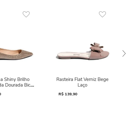
a Shiny Brilho
Rasteira Flat Verniz Bege
da Dourada Bico
Laço
Fino
0
R$
139,90