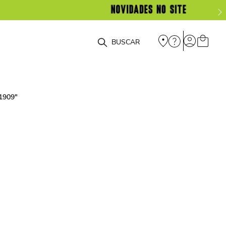
O que você está procurando?
51909
"