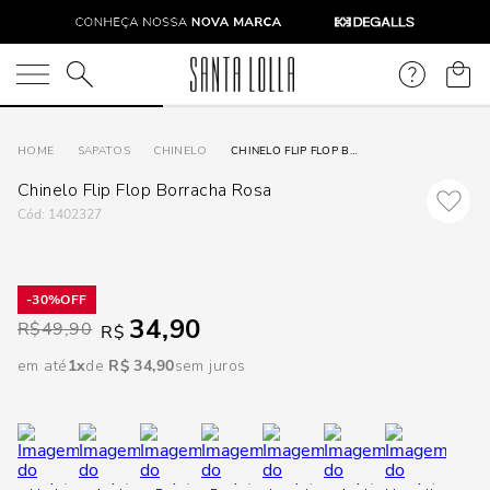
DISPON
EM
O que você está procurando?
e
SAPATOS
CHINELO
CHINELO FLIP FLOP BORRACHA ROSA
Chinelo Flip Flop Borracha Rosa
e
:
1402327
p
30%
34,90
Selecione
R$
49,90
R$
seu
em até
1
R$
34
,
90
sem juros
estado:
O
Usar