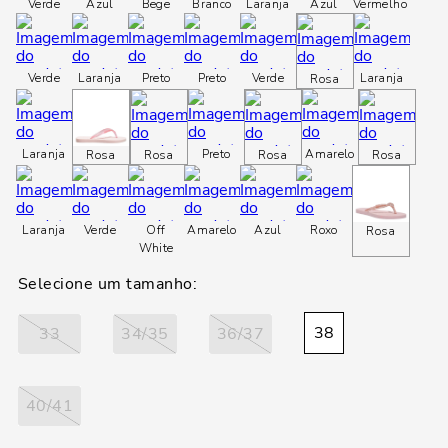
loca
Verde
Azul
Bege
Branco
Laranja
Azul
Vermelho
a
Verde
Laranja
Preto
Preto
Verde
Laranja
Rosa
Laranja
Preto
Amarelo
Rosa
Rosa
Rosa
Rosa
Laranja
Verde
Off
Amarelo
Azul
Roxo
Rosa
White
38
33
34/35
36/37
40/41