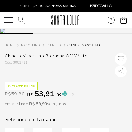
DISPON
EM
O que você está procurando?
e
MASCULINO
CHINELO
CHINELO MASCULINO BORRACHA OFF WHITE
Chinelo Masculino Borracha Off White
e
:
3001711
p
10
% OFF no Pix
Selecione
53,91
R$
59,90
no
Pix
seu
R$
estado:
em até
1
R$
59
,
90
sem juros
O
Usar