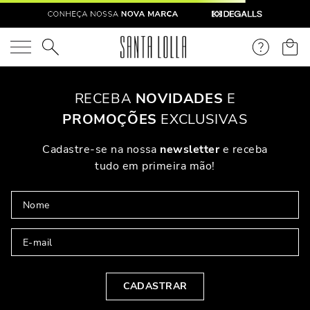
O que você está procurando?
OOPS!
Não Encontramos Nenhum Resultado Para "
flip-flop-borracha-
bege-leblanc-1357464
"
O Que Eu Faço?
Verifique Os Termos Utilizados
Tente Utilizar Uma Palavra Única
Utilize Termos Genéricos Na Busca
Procure Utilizar Sinônimos Ao Termo Desejado
PARA VOCÊ