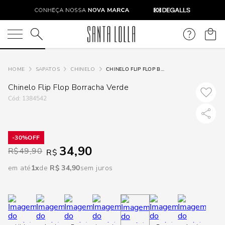
DISPON
EM
O que você está procurando?
e
SAPATOS
CHINELO
CHINELO FLIP FLOP BORRACHA VERDE
Chinelo Flip Flop Borracha Verde
e
:
1384542
p
30%
34,90
Selecione
R$
49,90
R$
seu
em até
1
R$
34
,
90
sem juros
estado:
O
Usar