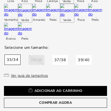
loca
Lilás
Azul
Rosa
Laranja
Rosa
Azul
Verde
a
Vermelho
Amarelo
Preto
Rosa
Preto
Verde
Verde
Branco
Preto
33/34
35/36
37/38
39/40
Ver guia de tamanhos
ADICIONAR AO CARRINHO
COMPRAR AGORA