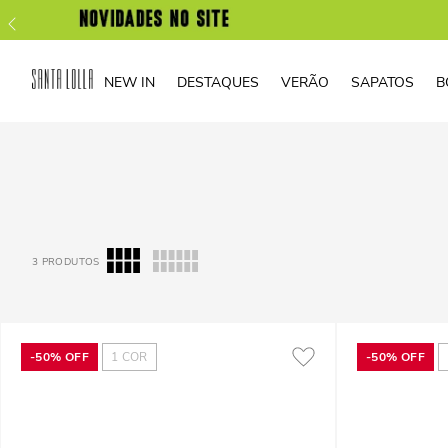
NEW IN
DESTAQUES
VERÃO
SAPATOS
B
3
PRODUTOS
-
50%
OFF
1
COR
-
50%
OFF