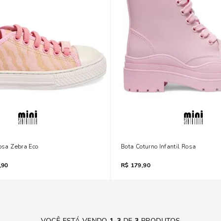
Rosa Zebra Eco
Bota Coturno Infantil Rosa
,90
R$
179,90
VOCÊ ESTÁ VENDO
1
-
3
DE
3
PRODUTOS