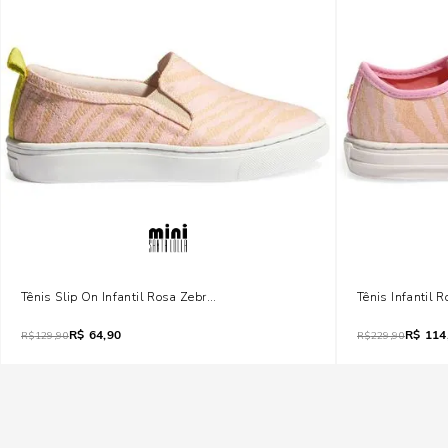
Tênis Slip On Infantil Rosa Zebra Eco
Tênis Infantil 
R$
64,90
R$
114
R$
129,90
R$
229,90