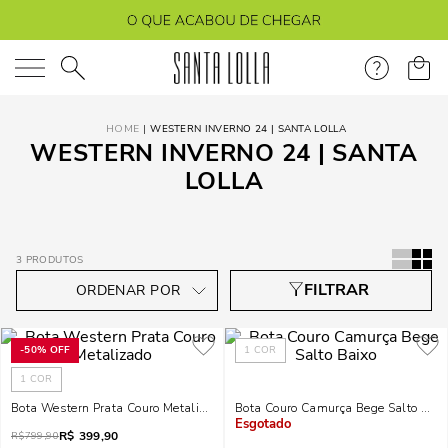
O que você está procurando?
WESTERN INVERNO 24 | SANTA LOLLA
WESTERN INVERNO 24 | SANTA
LOLLA
3
PRODUTOS
-
50%
OFF
1
COR
1
COR
Bota Western Prata Couro Metalizado
Bota Couro Camurça Bege Salto Baix
R$
399,90
Indisponível
R$
799,90