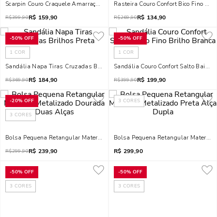
Scarpin Couro Craquele Amarração Salto Médio Fino Rosa
Rasteira Couro Confort Bico Fino Bri
R$
159,90
R$
134,90
R$
399,90
R$
269,90
-
50%
OFF
-
50%
OFF
1
COR
1
COR
Sandália Napa Tiras Cruzadas Brilhos Preta
Sandália Couro Confort Salto Baixo F
R$
184,90
R$
199,90
R$
369,90
R$
399,90
-
20%
OFF
3
CORES
3
CORES
Bolsa Pequena Retangular Material Metalizado Dourada Duas Alças
Bolsa Pequena Retangular Material 
R$
239,90
R$
299,90
R$
299,90
-
50%
OFF
-
50%
OFF
3
CORES
3
CORES