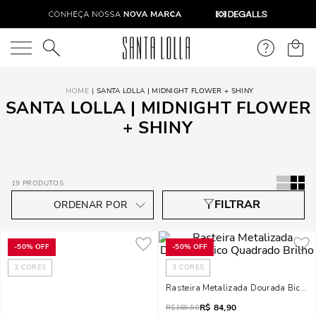
O que você está procurando?
SANTA LOLLA | MIDNIGHT FLOWER + SHINY
SANTA LOLLA | MIDNIGHT FLOWER
+ SHINY
19
PRODUTOS
-
50%
OFF
-
50%
OFF
3
CORES
3
CORES
Rasteira Metalizada Dourada Bico Q
R$
84,90
R$
169,90