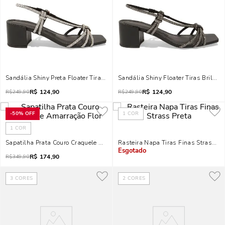
Sandália Shiny Preta Floater Tiras Brilho Salto Bloco
Sandália Shiny Floater Tiras Brilho P
R$
124,90
R$
124,90
R$
249,90
R$
249,90
-
50%
OFF
1
COR
1
COR
Sapatilha Prata Couro Craquele Amarração Flor
Rasteira Napa Tiras Finas Strass Pr
R$
174,90
Indisponível
R$
349,90
3
CORES
2
CORES