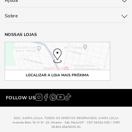
Ajuda
Sobre
NOSSAS LOJAS
FOLLOW US
2021, SANTA LOLLA, TODOS OS DIREITOS RESERVADOS, SANTA LOLLA
Avenida Bem-Te-Vi N°: 43, Moema - São Paulo/SP - CEP 04524-030 / CNPJ
28.803.454/0003-81