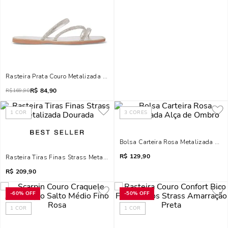
Rasteira Prata Couro Metalizada Tiras Strass
R$
84,90
R$
169,90
1
COR
3
CORES
Bolsa Carteira Rosa Metalizada Al
R$
129,90
Rasteira Tiras Finas Strass Metalizada Dourada
R$
209,90
-
60%
OFF
-
50%
OFF
1
COR
1
COR