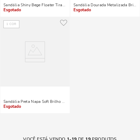
Sandália Shiny Bege Floater Tiras Brilho Salto Bloco
Sandália Dourada Metalizada Brilho 
Indisponível
Indisponível
1
COR
Sandália Preta Napa Soft Brilho Salto Baixo
Indisponível
VOCÊ ESTÁ VENDO
1
-
19
DE
19
PRODUTOS