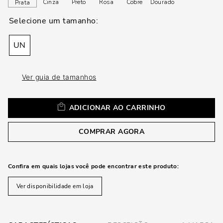
loca
Cinza
Preto
Rosa
Cobre
Dourado
Prata
a
UN
Ver guia de tamanhos
ADICIONAR AO CARRINHO
COMPRAR AGORA
Confira em quais lojas você pode encontrar este produto:
Ver disponibilidade em loja