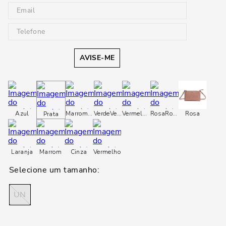
AVISE-ME
Azul
Marrom
Marrom
Verde
Verde
Vermelho
Vermelho
Rosa
Rosa
Rosa
Prata
Laranja
Marrom
Cinza
Vermelho
UN