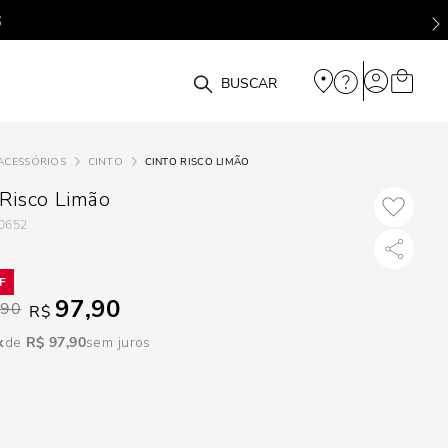
DISPON
EM
O que você está procurando?
e
ACESSÓRIOS
CINTO
CINTO RISCO LIMÃO
e
 Risco Limão
0652
p
Selecione seu
97,90
,90
R$
estado:
R$
97
,
90
sem juros
O
Usar
loca