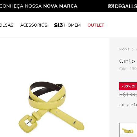
OLSAS
ACESSÓRIOS
HOMEM
OUTLET
Cinto
:
130
30%
R$
139
em até
1