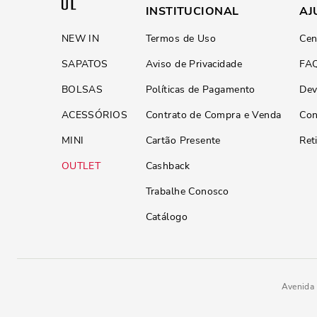
INSTITUCIONAL
AJ
NEW IN
Termos de Uso
Cen
SAPATOS
Aviso de Privacidade
FA
BOLSAS
Políticas de Pagamento
Dev
ACESSÓRIOS
Contrato de Compra e Venda
Con
MINI
Cartão Presente
Ret
OUTLET
Cashback
Trabalhe Conosco
Catálogo
Avenida 
Cinto Risco Limão
R$
139
,
90