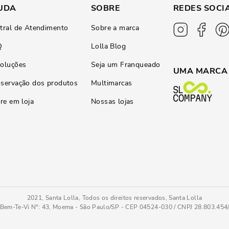
UDA
SOBRE
REDES SOCI
tral de Atendimento
Sobre a marca
Q
Lolla Blog
oluções
Seja um Franqueado
UMA MARCA
servação dos produtos
Multimarcas
ire em loja
Nossas lojas
2021, Santa Lolla, Todos os direitos reservados, Santa Lolla
Bem-Te-Vi N°: 43, Moema - São Paulo/SP - CEP 04524-030 / CNPJ 28.803.45
01
COMPRAR AGOR
Tamanho
: