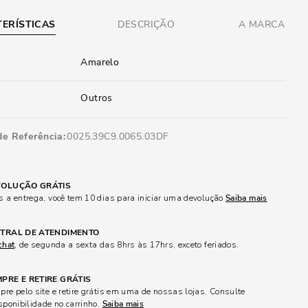
ERÍSTICAS
DESCRIÇÃO
A MARCA
Amarelo
Outros
de Referência
0025.39C9.0065.03DF
OLUÇÃO GRÁTIS
 a entrega, você tem 10 dias para iniciar uma devolução
Saiba mais
TRAL DE ATENDIMENTO
chat
, de segunda a sexta das 8hrs às 17hrs, exceto feriados.
PRE E RETIRE GRÁTIS
re pelo site e retire grátis em uma de nossas lojas. Consulte
sponibilidade no carrinho.
Saiba mais