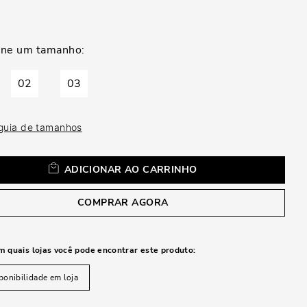
a
02
03
 guia de tamanhos
ADICIONAR AO CARRINHO
COMPRAR AGORA
m quais lojas você pode encontrar este produto:
ponibilidade em loja