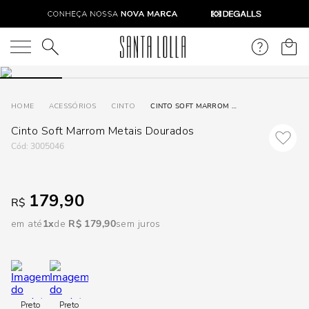
DISPON
EM
O que você está procurando?
e
ACESSÓRIOS
CINTO
CINTO SOFT MARROM METAIS DOURADOS
Cinto Soft Marrom Metais Dourados
e
:
3005046
p
179,90
R$
Selecione
seu
em até
1
R$
179
,
90
sem juros
estado:
O
Usar
Preto
Preto