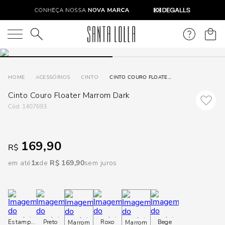
DISPON
EM
O que você está procurando?
e
ACESSÓRIOS
CINTO
CINTO COURO FLOATER MARROM DARK
Cinto Couro Floater Marrom Dark
e
:
1407693
p
169,90
R$
Selecione
seu
em até
1
R$
169
,
90
sem juros
estado:
O
Usar
Estampado
Preto
Roxo
Bege
Marrom
Marrom