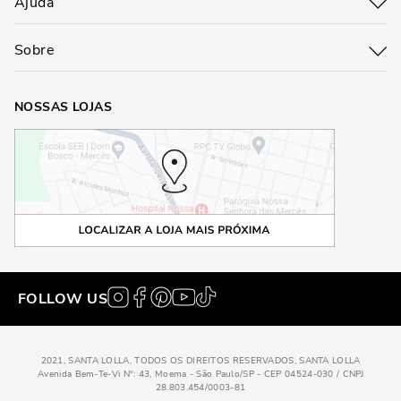
Ajuda
Sobre
NOSSAS LOJAS
FOLLOW US
2021, SANTA LOLLA, TODOS OS DIREITOS RESERVADOS, SANTA LOLLA
Avenida Bem-Te-Vi N°: 43, Moema - São Paulo/SP - CEP 04524-030 / CNPJ
28.803.454/0003-81