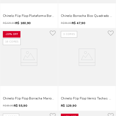
Chinelo Flip Flop Plataforma Borracha Off White
Chinelo Borracha Bico Quadrado Off
R$
160,90
R$
47,90
R$
229,90
R$
59,90
-
20%
OFF
3
CORES
16
CORES
Chinelo Flip Flop Borracha Marrom Off White
Chinelo Flip Flop Verniz Tachas Off 
R$
55,90
R$
129,90
R$
69,90