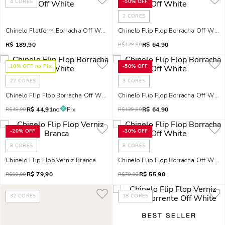
4
CORES
-
50%
OFF
2
CORES
Chinelo Flatform Borracha Off White
Chinelo Flip Flop Borracha Off White
R$
189,90
R$
64,90
R$
129,90
10
% OFF no Pix
-
50%
OFF
22
CORES
3
CORES
Chinelo Flip Flop Borracha Off White
Chinelo Flip Flop Borracha Off White
R$
44,91
no
Pix
R$
64,90
R$
49,90
R$
129,90
-
20%
OFF
-
30%
OFF
8
CORES
8
CORES
Chinelo Flip Flop Verniz Branca
Chinelo Flip Flop Borracha Off White
R$
79,90
R$
55,90
R$
99,90
R$
79,90
32
CORES
18
CORES