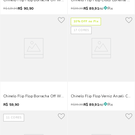
Chinelo Flip Flop Borracha Off White Spikes
Chinelo Flip Flop Croco Corrente Bra
R$
90,90
R$
89,91
no
Pix
R$
129,90
R$
99,90
10
% OFF no Pix
17
CORES
Chinelo Flip Flop Borracha Off White
Chinelo Flip Flop Verniz Anzeli Corr
R$
59,90
R$
89,91
no
Pix
R$
99,90
11
CORES