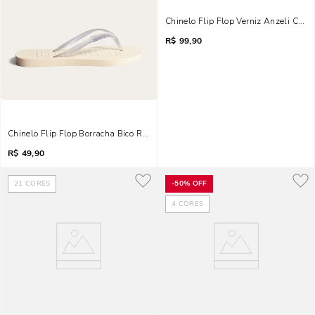
Chinelo Flip Flop Verniz Anzeli Corr
R$
99,90
Chinelo Flip Flop Borracha Bico Redondo Off White
R$
49,90
21
CORES
-
50%
OFF
4
CORES