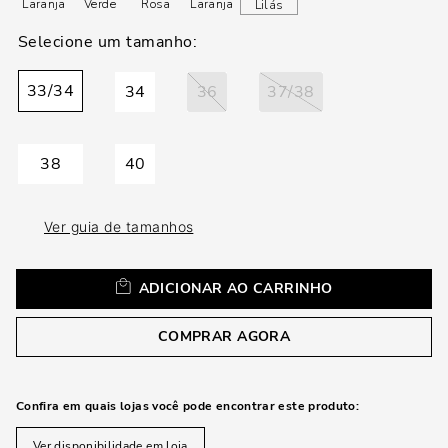
loca
Laranja
Verde
Rosa
Laranja
Lilás
a
33/34
34
36
37/38
38
40
Ver guia de tamanhos
ADICIONAR AO CARRINHO
COMPRAR AGORA
Confira em quais lojas você pode encontrar este produto:
Ver disponibilidade em loja