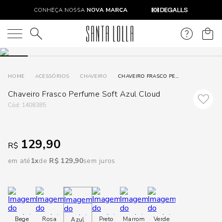
DISPON
EM
O que você está procurando?
e
ACESSÓRIOS
CHAVEIRO
CHAVEIRO FRASCO PERFUME SOFT AZUL CLOUD
Chaveiro Frasco Perfume Soft Azul Cloud
e
:
1408385
p
129,90
R$
Selecione
seu
em até
1
R$
129
,
90
sem juros
estado:
O
Usar
Bege
Rosa
Preto
Marrom
Verde
Azul