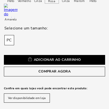
loca
Preto
Vermelho
Cinza
Cinza
Marrom
Preto
Rosa
a
Amarelo
PC
ADICIONAR AO CARRINHO
COMPRAR AGORA
Confira em quais lojas você pode encontrar este produto:
Ver disponibilidade em loja