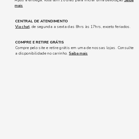
Após a entrega, você tem 10 dias para iniciar uma devolução
Saiba
mais
CENTRAL DE ATENDIMENTO
Via chat
, de segunda a sexta das 8hrs às 17hrs, exceto feriados.
COMPRE E RETIRE GRÁTIS
Compre pelo site e retire grátis em uma de nossas lojas. Consulte
a disponibilidade no carrinho.
Saiba mais