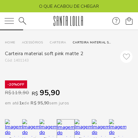
DISPON
EM
O que você está procurando?
e
ACESSÓRIOS
CARTEIRA
CARTEIRA MATERIAL SOFT PINK MATTE 2
Carteira material soft pink matte 2
e
:
1401143
p
20%
95,90
Selecione
R$
119,90
R$
seu
em até
1
R$
95
,
90
sem juros
estado:
O
Usar