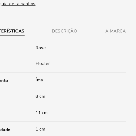
guia de tamanhos
ERÍSTICAS
DESCRIÇÃO
A MARCA
Rose
Floater
Íma
ento
8 cm
11 cm
1 cm
idade