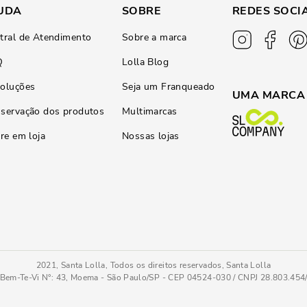
UDA
SOBRE
REDES SOCI
tral de Atendimento
Sobre a marca
Q
Lolla Blog
oluções
Seja um Franqueado
UMA MARCA
servação dos produtos
Multimarcas
ire em loja
Nossas lojas
2021, Santa Lolla, Todos os direitos reservados, Santa Lolla
Bem-Te-Vi N°: 43, Moema - São Paulo/SP - CEP 04524-030 / CNPJ 28.803.45