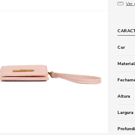
Ver 
CARACT
Cor
Material
Fecham
Altura
Largura
Profund