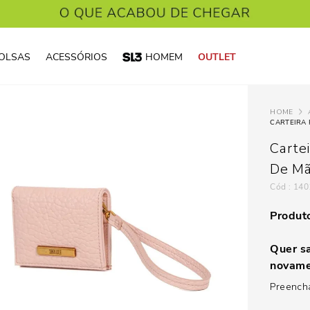
OLSAS
ACESSÓRIOS
HOMEM
OUTLET
CARTEIRA 
Carte
De M
:
140
Produto
Quer sa
novame
Preencha