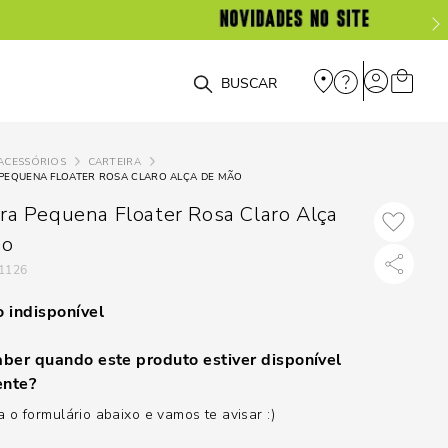
O que você está procurando?
ACESSÓRIOS
CARTEIRA
PEQUENA FLOATER ROSA CLARO ALÇA DE MÃO
ira Pequena Floater Rosa Claro Alça
ão
1126
 indisponível
ber quando este produto estiver disponível
nte?
 o formulário abaixo e vamos te avisar :)