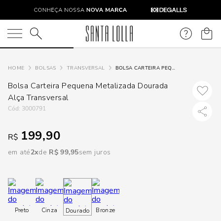
DISPON
EM
O que você está procurando?
e
BOLSAS
TRANSVERSAL
BOLSA CARTEIRA PEQUENA METALIZADA DOURADA ALÇA TRANSVERSAL
Bolsa Carteira Pequena Metalizada Dourada
e
Alça Transversal
:
3000791
p
199,90
R$
Selecione
em até
2
R$
99
,
95
sem juros
seu
estado:
O
Preto
Cinza
Bronze
Dourado
Usar