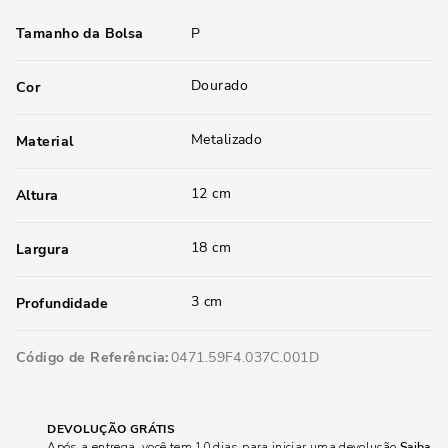
Tamanho da Bolsa
P
Dourado
Cor
Metalizado
Material
12 cm
Altura
18 cm
Largura
3 cm
Profundidade
Código de Referência
0471.59F4.037C.001D
DEVOLUÇÃO GRÁTIS
Após a entrega, você tem 10 dias para iniciar uma devolução
Saiba