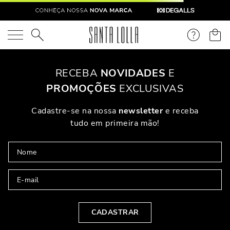
O que você está procurando?
OOPS!
Não Encontramos Nenhum Resultado Para "
"
O Que Eu Faço?
Verifique Os Termos Utilizados
Tente Utilizar Uma Palavra Única
Utilize Termos Genéricos Na Busca
Procure Utilizar Sinônimos Ao Termo Desejado
PARA VOCÊ