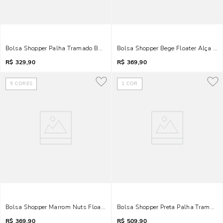
Bolsa Shopper Palha Tramado Bege Alça Fivela
Bolsa Shopper Bege Floater Alça D
R$
329,90
R$
369,90
5
CORES
1
COR
Bolsa Shopper Marrom Nuts Floater Alça De Ombro
Bolsa Shopper Preta Palha Tramado
R$
369,90
R$
509,90