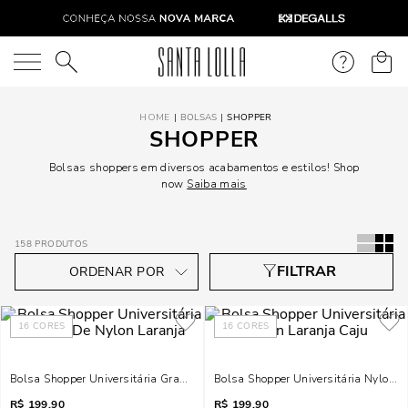
O que você está procurando?
BOLSAS
SHOPPER
SHOPPER
Bolsas shoppers em diversos acabamentos e estilos! Shop
now
Saiba mais
158
PRODUTOS
16
CORES
16
CORES
Bolsa Shopper Universitária Grande De Nylon Laranja
Bolsa Shopper Universitária Nylon L
R$
199,90
R$
199,90