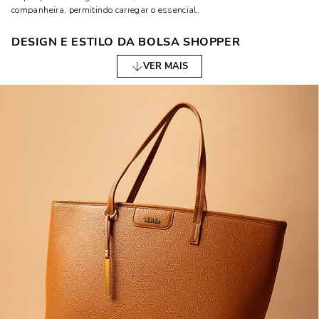
companheira, permitindo carregar o essencial.
DESIGN E ESTILO DA BOLSA SHOPPER
VER MAIS
O design da bolsa shopper é outro aspecto que atrai muitas mulheres.
Disponível em uma variedade de estilos, ela se adapta facilmente a
diferentes gostos e preferências. Algumas são mais estruturadas,
oferecendo um visual mais formal, enquanto outras têm um design
mais maleável, perfeito para um look casual e descontraído.
CORES E ESTAMPAS
As cores das bolsas shopper variam muito, o que é ótimo para quem
gosta de variar ou precisa combinar a bolsa com diferentes outfits.
Desde tons neutros como preto e marrom, que são super versáteis e até
cores vibrantes, há opções para todos os estilos.
FORMATOS E TAMANHOS
As bolsas shopper também vêm em diversos formatos e tamanhos.
Existem as opções menores, ideais para quem prefere carregar menos
coisas, e as opções maiores, que são perfeitas para quem gosta de
estar preparada para qualquer situação. O importante é escolher o