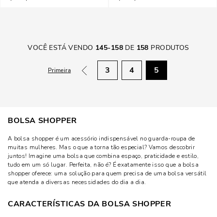
VOCÊ ESTÁ VENDO
145
-
158
DE
158
PRODUTOS
3
4
5
Primeira
BOLSA SHOPPER
A bolsa shopper é um acessório indispensável no guarda-roupa de
muitas mulheres. Mas o que a torna tão especial? Vamos descobrir
juntos! Imagine uma bolsa que combina espaço, praticidade e estilo,
tudo em um só lugar. Perfeita, não é? É exatamente isso que a bolsa
shopper oferece: uma solução para quem precisa de uma bolsa versátil
que atenda a diversas necessidades do dia a dia.
CARACTERÍSTICAS DA BOLSA SHOPPER