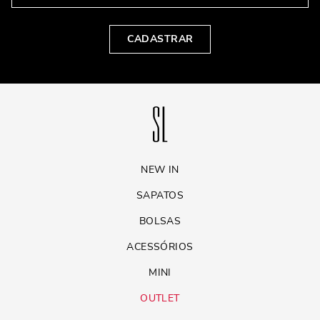
mulher. Com sua combinação de estilo, praticidade e versatilidade, ela
é perfeita para qualquer ocasião. Seja para o trabalho, lazer ou viagens
curtas, a bolsa shopper atende a todas as necessidades sem perder o
CADASTRAR
charme.
NEW IN
SAPATOS
BOLSAS
ACESSÓRIOS
MINI
OUTLET