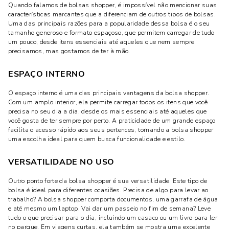
Quando falamos de bolsas shopper, é impossível não mencionar suas
características marcantes que a diferenciam de outros tipos de bolsas.
Uma das principais razões para a popularidade dessa bolsa é o seu
tamanho generoso e formato espaçoso, que permitem carregar de tudo
um pouco, desde itens essenciais até aqueles que nem sempre
precisamos, mas gostamos de ter à mão.
ESPAÇO INTERNO
O espaço interno é uma das principais vantagens da bolsa shopper.
Com um amplo interior, ela permite carregar todos os itens que você
precisa no seu dia a dia, desde os mais essenciais até aqueles que
você gosta de ter sempre por perto. A praticidade de um grande espaço
facilita o acesso rápido aos seus pertences, tornando a bolsa shopper
uma escolha ideal para quem busca funcionalidade e estilo.
VERSATILIDADE NO USO
Outro ponto forte da bolsa shopper é sua versatilidade. Este tipo de
bolsa é ideal para diferentes ocasiões. Precisa de algo para levar ao
trabalho? A bolsa shopper comporta documentos, uma garrafa de água
e até mesmo um laptop. Vai dar um passeio no fim de semana? Leve
tudo o que precisar para o dia, incluindo um casaco ou um livro para ler
no parque. Em viagens curtas, ela também se mostra uma excelente