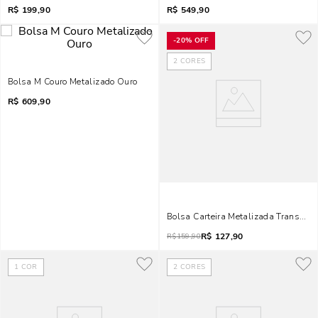
R$
199,90
R$
549,90
-
20%
OFF
2
CORES
Bolsa M Couro Metalizado Ouro
R$
609,90
Bolsa Carteira Metalizada Transver
R$
127,90
R$
159,90
1
COR
2
CORES