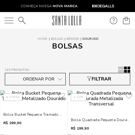
O que você está procurando?
BOLSAS
BRONZE
DOURADO
BOLSAS
133
PRODUTOS
4
CORES
1
COR
Bolsa Bucket Pequena Tramado Metalizado Dourado
Bolsa Quadrada Pequena Dourada Me
R$
299,90
R$
199,90