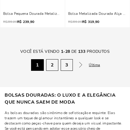
Bolsa Pequena Dourada Metalizada Transversal
Bolsa Metalizada Dourada Alça Dup
R$
239,90
R$
319,90
R$
299,90
R$
399,90
VOCÊ ESTÁ VENDO
1
-
28
DE
133
PRODUTOS
1
2
3
Última
BOLSAS DOURADAS: O LUXO E A ELEGÂNCIA
QUE NUNCA SAEM DE MODA
As bolsas douradas são sinônimo de sofisticação e requinte. Elas
trazem um toque de glamour instantâneo a qualquer look e se
destacam como peças-chave para quem deseja um visual impactante.
Se você está pensando em adotar esse acessório cheio de