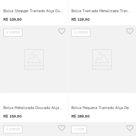
Bolsa Shopper Tramado Alça Dupla Dourada Claro
Bolsa Tramada Metalizada Transver
R$
239,90
R$
129,90
3
CORES
2
CORES
Bolsa Metalizada Dourada Alça De Corrente Transversal
Bolsa Pequena Tramado Alça De Om
R$
159,90
R$
289,90
4
CORES
1
COR