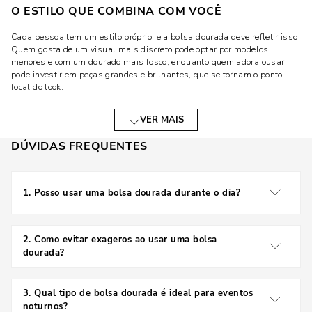
O ESTILO QUE COMBINA COM VOCÊ
Cada pessoa tem um estilo próprio, e a bolsa dourada deve refletir isso.
Quem gosta de um visual mais discreto pode optar por modelos
menores e com um dourado mais fosco, enquanto quem adora ousar
pode investir em peças grandes e brilhantes, que se tornam o ponto
focal do look.
TAMANHOS E MODELOS: O QUE CONSIDERAR?
VER MAIS
O tamanho da bolsa deve ser escolhido conforme a necessidade do dia
DÚVIDAS FREQUENTES
a dia. Modelos pequenos são ideais para eventos noturnos e ocasiões
formais, enquanto bolsas maiores podem ser usadas no trabalho ou
em compromissos casuais. Além disso, as opções transversais
1
.
Posso usar uma bolsa dourada durante o dia?
oferecem praticidade, enquanto as clutchs garantem um toque refinado.
Sim! Modelos menores e com tons mais discretos são
COMO COMBINAR BOLSAS DOURADAS COM
ideais para composições casuais.
2
.
Como evitar exageros ao usar uma bolsa
DIFERENTES LOOKS
dourada?
LOOKS CASUAIS E DESPOJADOS
Equilibre o look com roupas neutras e acessórios mais
discretos para manter a sofisticação.
3
.
Qual tipo de bolsa dourada é ideal para eventos
Para um visual descontraído, combine a bolsa dourada com jeans e
noturnos?
camiseta branca. O acessório trará um toque sofisticado sem deixar a