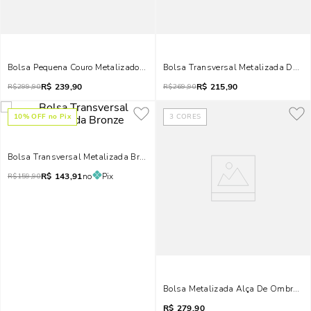
Bolsa Pequena Couro Metalizado Dourado Claro Alça Transversal
Bolsa Transversal Metalizada Dour
R$
239,90
R$
215,90
R$
299,90
R$
269,90
10
% OFF no Pix
3
CORES
Bolsa Transversal Metalizada Bronze
R$
143,91
no
Pix
R$
159,90
Bolsa Metalizada Alça De Ombro Br
R$
279,90