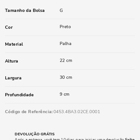
Tamanho da Bolsa
G
Preto
Cor
Palha
Material
22 cm
Altura
30 cm
Largura
9 cm
Profundidade
Código de Referência
0453.4BA3.02CE.0001
DEVOLUÇÃO GRÁTIS
Após a entrega, você tem 10 dias para iniciar uma devolução
Saiba