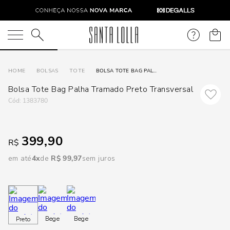
DISPON
EM
O que você está procurando?
e
BOLSAS
TOTE
BOLSA TOTE BAG PALHA TRAMADO PRETO TRANSVERSAL
Bolsa Tote Bag Palha Tramado Preto Transversal
e
:
1383780
p
399,90
R$
Selecione
em até
4
R$
99
,
97
sem juros
seu
estado:
O
Bege
Bege
Preto
Usar