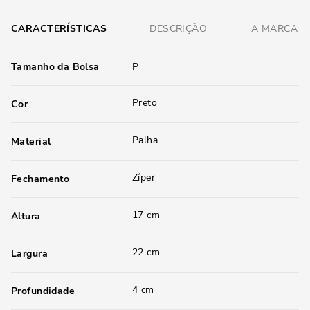
CARACTERÍSTICAS
DESCRIÇÃO
A MARCA
Tamanho da Bolsa
P
Preto
Cor
Palha
Material
Zíper
Fechamento
17 cm
Altura
22 cm
Largura
4 cm
Profundidade