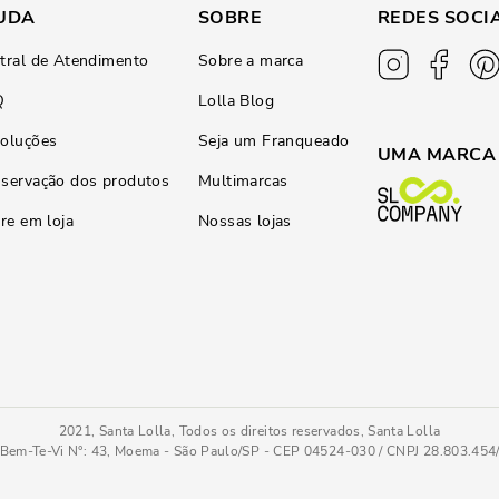
UDA
SOBRE
REDES SOCI
tral de Atendimento
Sobre a marca
Q
Lolla Blog
oluções
Seja um Franqueado
UMA MARCA
servação dos produtos
Multimarcas
ire em loja
Nossas lojas
2021, Santa Lolla, Todos os direitos reservados, Santa Lolla
Bem-Te-Vi N°: 43, Moema - São Paulo/SP - CEP 04524-030 / CNPJ 28.803.45