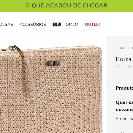
OLSAS
ACESSÓRIOS
HOMEM
OUTLET
Bolsa
:
135
Produto
Quer sa
novame
Preencha