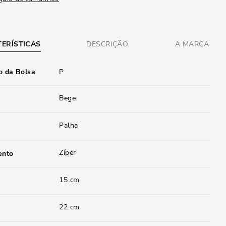
ERÍSTICAS
DESCRIÇÃO
A MARCA
 da Bolsa
P
Bege
Palha
Zíper
ento
15 cm
22 cm