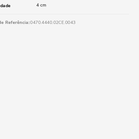
4 cm
idade
de Referência
0470.4440.02CE.0043