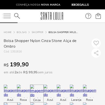
DISPON
EM
O que você está procurando?
e
BOLSAS
SHOPPER
BOLSA SHOPPER NYLON CINZA STONE ALÇA DE OMBRO
Bolsa Shopper Nylon Cinza Stone Alça de
e
Ombro
:
1351616
p
199,90
R$
Selecione
em até
2
R$
99
,
95
sem juros
seu
estado:
O
Azul
Rosa
Azul
Azul
Laranja
Rosa
Cinza
Usar