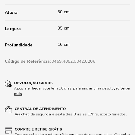
30 cm
Altura
35 cm
Largura
16 cm
Profundidade
Código de Referência
0459.4052.0042.0206
DEVOLUÇÃO GRÁTIS
Após a entrega, você tem 10 dias para iniciar uma devolução
Saiba
mais
CENTRAL DE ATENDIMENTO
Via chat
, de segunda a sexta das 8hrs às 17hrs, exceto feriados.
COMPRE E RETIRE GRÁTIS
Compre pelo site e retire grátis em uma de nossas lojas. Consulte