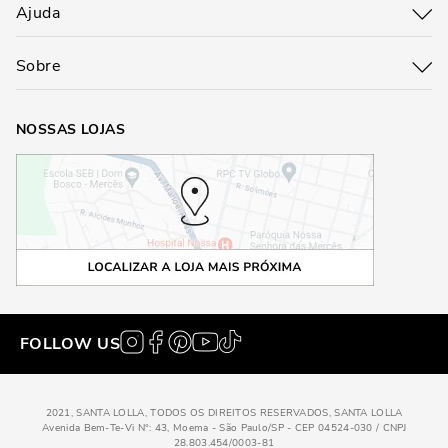
Ajuda
Sobre
NOSSAS LOJAS
FOLLOW US
2021, SANTA LOLLA, TODOS OS DIREITOS RESERVADOS, SANTA LOLLA
Avenida Bem-Te-Vi N°: 43, Moema - São Paulo/SP - CEP 04524-030 / CNPJ
28.803.454/0003-81