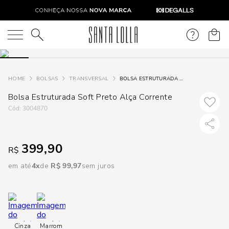
DISPON
EM
O que você está procurando?
e
BOLSAS
TRANSVERSAL
BOLSA ESTRUTURADA SOFT PRETO ALÇA CORRENTE
Bolsa Estruturada Soft Preto Alça Corrente
e
:
3004870
p
399,90
R$
Selecione
seu
em até
4
R$
99
,
97
sem juros
estado:
O
Usar
Cinza
Marrom