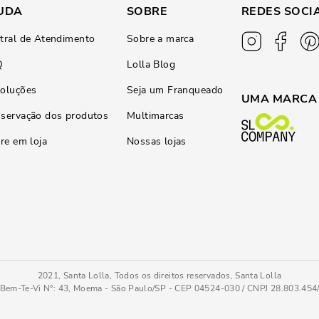
UDA
SOBRE
REDES SOCI
tral de Atendimento
Sobre a marca
Q
Lolla Blog
oluções
Seja um Franqueado
UMA MARCA
servação dos produtos
Multimarcas
ire em loja
Nossas lojas
2021, Santa Lolla, Todos os direitos reservados, Santa Lolla
Bem-Te-Vi N°: 43, Moema - São Paulo/SP - CEP 04524-030 / CNPJ 28.803.45