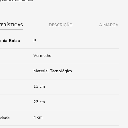
ERÍSTICAS
DESCRIÇÃO
A MARCA
 da Bolsa
P
Vermelho
Material Tecnológico
13 cm
23 cm
4 cm
idade