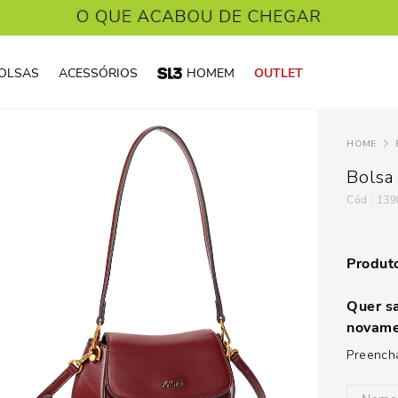
OLSAS
ACESSÓRIOS
HOMEM
OUTLET
Bolsa
:
139
Produto
Quer sa
novame
Preencha