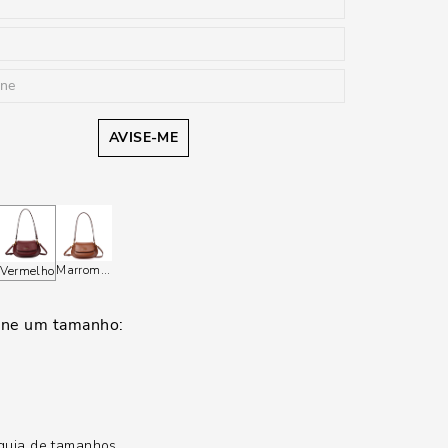
AVISE-ME
Marrom
Marrom
Vermelho
guia de tamanhos