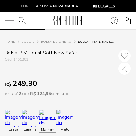
DISPON
EM
O que você está procurando?
e
BOLSAS
BOLSA DE OMBRO
BOLSA P MATERIAL SOFT NEW SAFARI
Bolsa P Material Soft New Safari
e
:
1401201
p
249,90
R$
Selecione
em até
2
R$
124
,
95
sem juros
seu
estado:
O
Cinza
Laranja
Preto
Marrom
Usar