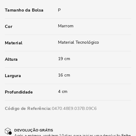
Tamanho da Bolsa
P
Marrom
Cor
Material Tecnológico
Material
19 cm
Altura
16 cm
Largura
4 cm
Profundidade
Código de Referência
0470.48E9.037B.09C6
DEVOLUÇÃO GRÁTIS
Após a entrega, você tem 10 dias para iniciar uma devolução
Saiba