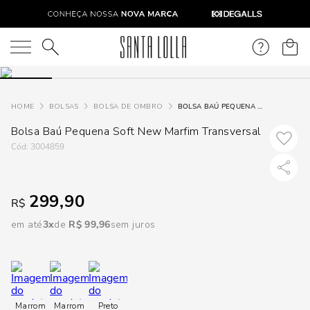
DISPON
EM
O que você está procurando?
e
BOLSAS
BOLSA DE OMBRO
BOLSA BAÚ PEQUENA SOFT NEW MARFIM TRANSVERSAL
Bolsa Baú Pequena Soft New Marfim Transversal
e
:
3004859
p
299,90
R$
Selecione
seu
em até
3
R$
99
,
96
sem juros
estado:
O
Usar
Marrom
Marrom
Preto