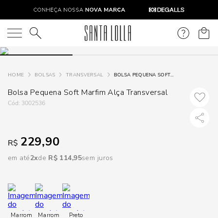
DISPON
EM
O que você está procurando?
e
BOLSAS
TRANSVERSAL
BOLSA PEQUENA SOFT MARFIM ALÇA TRANSVERSAL
Bolsa Pequena Soft Marfim Alça Transversal
e
:
3002536
p
229,90
R$
Selecione
seu
em até
2
R$
114
,
95
sem juros
estado:
O
Usar
Marrom
Marrom
Preto