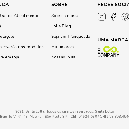
UDA
SOBRE
REDES SOCI
tral de Atendimento
Sobre a marca
Q
Lolla Blog
oluções
Seja um Franqueado
UMA MARCA
servação dos produtos
Multimarcas
ire em loja
Nossas lojas
2021, Santa Lolla, Todos os direitos reservados, Santa Lolla
Bem-Te-Vi N°: 43, Moema - São Paulo/SP - CEP 04524-030 / CNPJ 28.803.45