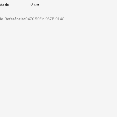
8 cm
idade
de Referência
0470.50EA.037B.014C