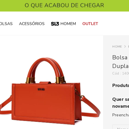
OLSAS
ACESSÓRIOS
HOMEM
OUTLET
Bolsa
Dupla
:
140
Produto
Quer sa
novame
Preencha