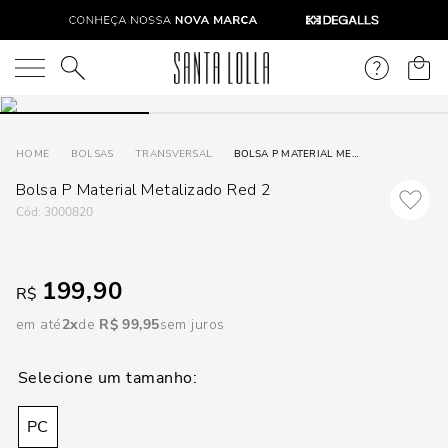
DISPON
EM
O que você está procurando?
e
BOLSAS
TRANSVERSAL
BOLSA P MATERIAL METALIZADO RED 2
Bolsa P Material Metalizado Red 2
e
:
3000820
p
199,90
R$
Selecione
seu
em até
2
R$
99
,
95
sem juros
estado:
O
PC
Usar