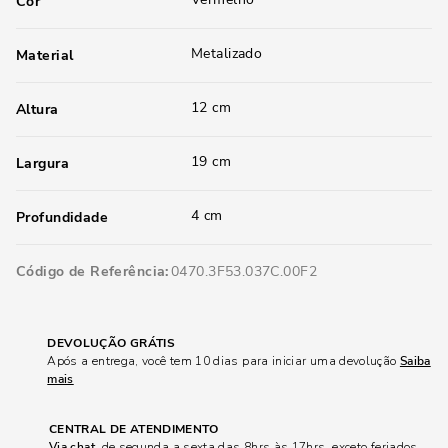
Cor
Metalizado
Material
12 cm
Altura
19 cm
Largura
4 cm
Profundidade
Código de Referência
0470.3F53.037C.00F2
DEVOLUÇÃO GRÁTIS
Após a entrega, você tem 10 dias para iniciar uma devolução
Saiba
mais
CENTRAL DE ATENDIMENTO
Via chat
, de segunda a sexta das 8hrs às 17hrs, exceto feriados.