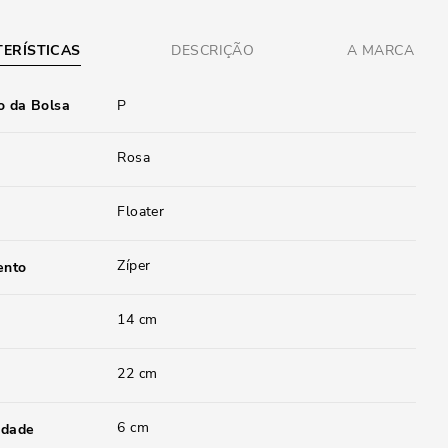
ERÍSTICAS
DESCRIÇÃO
A MARCA
 da Bolsa
P
Rosa
Floater
Zíper
ento
14 cm
22 cm
6 cm
idade