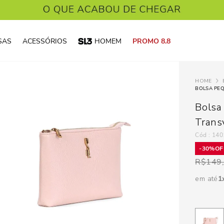
SAS
ACESSÓRIOS
HOMEM
PROMO 8.8
BOLSA PE
Bolsa
Trans
:
140
30%
R$
149
em até
1