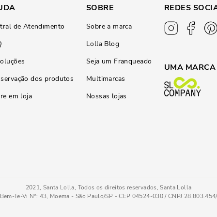
UDA
SOBRE
REDES SOCI
tral de Atendimento
Sobre a marca
Q
Lolla Blog
oluções
Seja um Franqueado
UMA MARCA
servação dos produtos
Multimarcas
ire em loja
Nossas lojas
2021, Santa Lolla, Todos os direitos reservados, Santa Lolla
Bem-Te-Vi N°: 43, Moema - São Paulo/SP - CEP 04524-030 / CNPJ 28.803.45
Bolsa Pequena Floater Rosa Alça Transversal
PC
COMPRAR AGOR
Tamanho
: