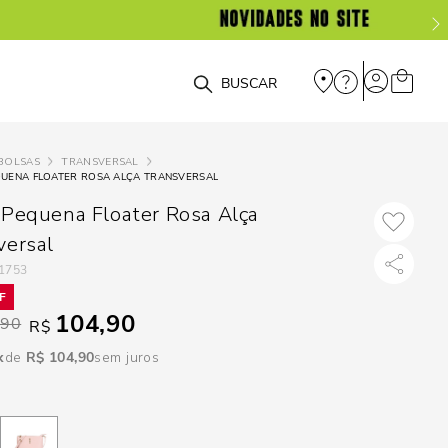
DISPON
EM
O que você está procurando?
e
BOLSAS
TRANSVERSAL
QUENA FLOATER ROSA ALÇA TRANSVERSAL
e
 Pequena Floater Rosa Alça
p
versal
1753
Selecione seu
104,90
estado:
,90
R$
R$
104
,
90
sem juros
O
Usar
loca