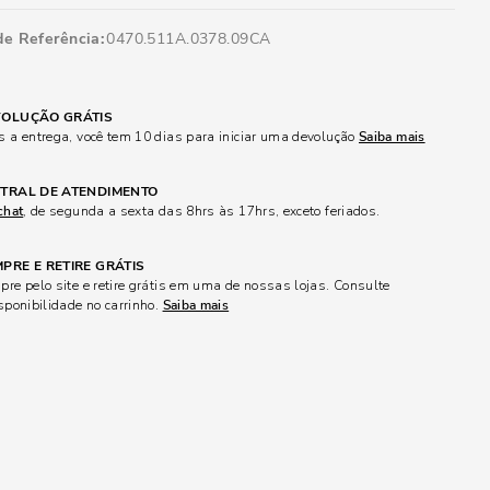
de Referência
0470.511A.0378.09CA
OLUÇÃO GRÁTIS
 a entrega, você tem 10 dias para iniciar uma devolução
Saiba mais
TRAL DE ATENDIMENTO
chat
, de segunda a sexta das 8hrs às 17hrs, exceto feriados.
PRE E RETIRE GRÁTIS
re pelo site e retire grátis em uma de nossas lojas. Consulte
sponibilidade no carrinho.
Saiba mais