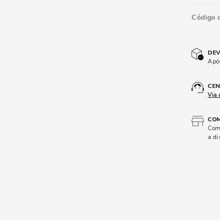
Código 
DEV
Após
CEN
Via 
COM
Comp
a di