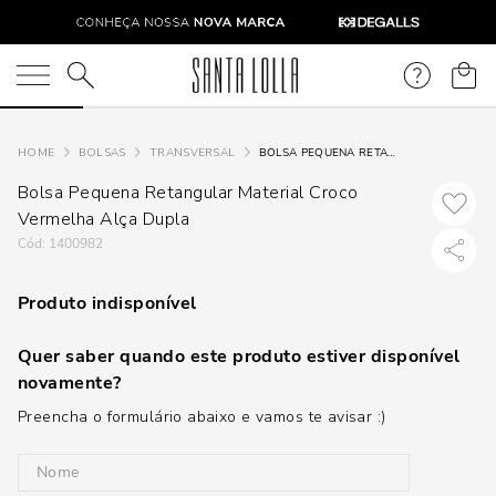
O que você está procurando?
BOLSAS
TRANSVERSAL
BOLSA PEQUENA RETANGULAR MATERIAL CROCO VERMELHA ALÇA DUPLA
Bolsa Pequena Retangular Material Croco
Vermelha Alça Dupla
:
1400982
Produto indisponível
Quer saber quando este produto estiver disponível
novamente?
Preencha o formulário abaixo e vamos te avisar :)