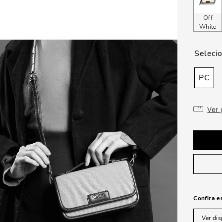
Off
White
PC
Ver
Confira e
Ver dis