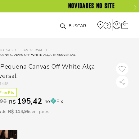
DISPON
EM
O que você está procurando?
e
BOLSAS
TRANSVERSAL
QUENA CANVAS OFF WHITE ALÇA TRANSVERSAL
e
 Pequena Canvas Off White Alça
p
versal
1448
Selecione seu
 no Pix
195,42
estado:
,90
no
Pix
R$
O
R$
114
,
95
sem juros
Usar
loca