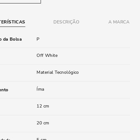
ERÍSTICAS
DESCRIÇÃO
A MARCA
 da Bolsa
P
Off White
Material Tecnológico
Íma
ento
12 cm
20 cm
5 cm