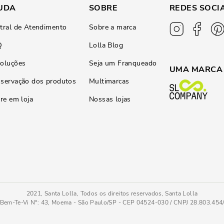
UDA
SOBRE
REDES SOCI
tral de Atendimento
Sobre a marca
Q
Lolla Blog
oluções
Seja um Franqueado
UMA MARCA
servação dos produtos
Multimarcas
ire em loja
Nossas lojas
2021, Santa Lolla, Todos os direitos reservados, Santa Lolla
Bem-Te-Vi N°: 43, Moema - São Paulo/SP - CEP 04524-030 / CNPJ 28.803.45
Bolsa Pequena Canvas Off White Alça Transversal
PC
COMPRAR AGOR
Tamanho
: