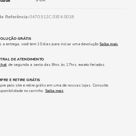
idade
de Referência
0470.512C.03E4.0018
OLUÇÃO GRÁTIS
 a entrega, você tem 10 dias para iniciar uma devolução
Saiba mais
TRAL DE ATENDIMENTO
chat
, de segunda a sexta das 8hrs às 17hrs, exceto feriados.
PRE E RETIRE GRÁTIS
re pelo site e retire grátis em uma de nossas lojas. Consulte
sponibilidade no carrinho.
Saiba mais