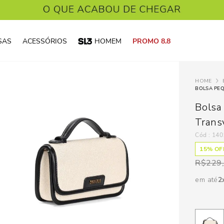
SAS
ACESSÓRIOS
HOMEM
PROMO 8.8
BOLSA PE
Bolsa
Trans
:
140
15
% OFF
R$
229
em até
2