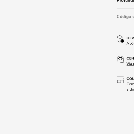
Profund
Código 
DEV
Após
CEN
Via 
COM
Comp
a di