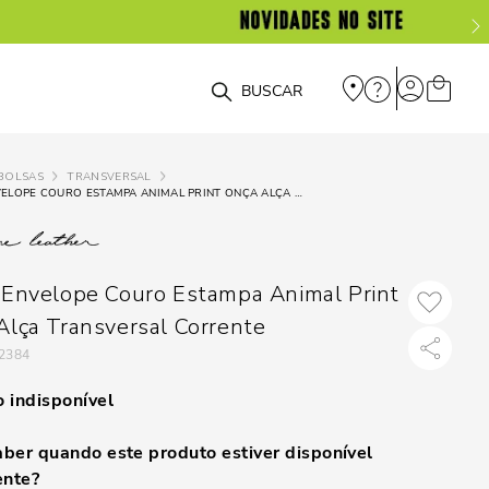
O que você está procurando?
BOLSAS
TRANSVERSAL
BOLSA ENVELOPE COURO ESTAMPA ANIMAL PRINT ONÇA ALÇA TRANSVERSAL CORRENTE
 Envelope Couro Estampa Animal Print
Alça Transversal Corrente
2384
 indisponível
ber quando este produto estiver disponível
nte?