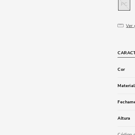
PC
Ver 
CARACT
Cor
Material
Fecham
Altura
Código 