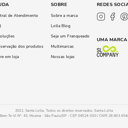
UDA
SOBRE
REDES SOCI
tral de Atendimento
Sobre a marca
Q
Lolla Blog
oluções
Seja um Franqueado
UMA MARCA
servação dos produtos
Multimarcas
ire em loja
Nossas lojas
2021, Santa Lolla, Todos os direitos reservados, Santa Lolla
Bem-Te-Vi N°: 43, Moema - São Paulo/SP - CEP 04524-030 / CNPJ 28.803.45