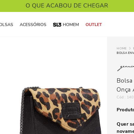
OLSAS
ACESSÓRIOS
HOMEM
OUTLET
Bolsa
Onça 
:
140
Produto
Quer sa
novame