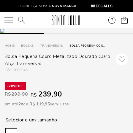
DISPON
EM
O que você está procurando?
e
BOLSAS
TRANSVERSAL
BOLSA PEQUENA COURO METALIZADO DOURADO CLARO ALÇA TRANSVERSAL
Bolsa Pequena Couro Metalizado Dourado Claro
e
Alça Transversal
p
:
3000945
20%
Selecione
239,90
R$
299,90
R$
seu
estado:
em até
2
R$
119
,
95
sem juros
O
Usar