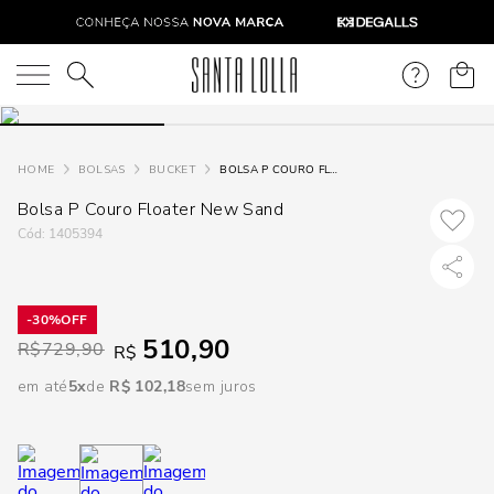
DISPON
EM
O que você está procurando?
e
BOLSAS
BUCKET
BOLSA P COURO FLOATER NEW SAND
Bolsa P Couro Floater New Sand
e
:
1405394
p
30%
Selecione
510,90
R$
729,90
R$
seu
estado:
em até
5
R$
102
,
18
sem juros
O
Usar