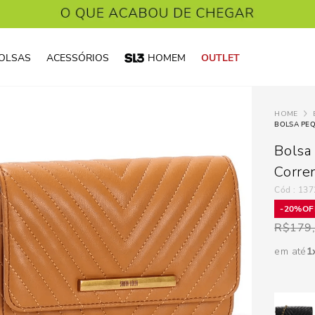
OLSAS
ACESSÓRIOS
HOMEM
OUTLET
Bolsa
Corre
:
137
20%
R$
179
em até
1