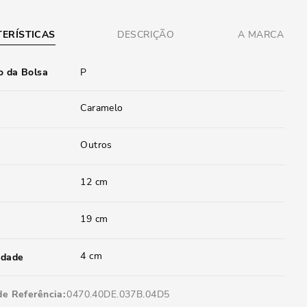
ERÍSTICAS
DESCRIÇÃO
A MARCA
 da Bolsa
P
Caramelo
Outros
12 cm
19 cm
4 cm
idade
de Referência
0470.40DE.037B.04D5