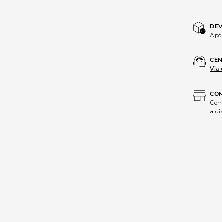
DEV
Após
CEN
Via 
COM
Comp
a di