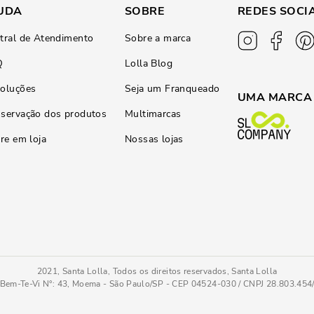
UDA
SOBRE
REDES SOCI
tral de Atendimento
Sobre a marca
Q
Lolla Blog
oluções
Seja um Franqueado
UMA MARCA
servação dos produtos
Multimarcas
ire em loja
Nossas lojas
2021, Santa Lolla, Todos os direitos reservados, Santa Lolla
Bem-Te-Vi N°: 43, Moema - São Paulo/SP - CEP 04524-030 / CNPJ 28.803.45
Bolsa Pequena Caramelo Matelassê Alça Corrente Transversal
UN
COMPRAR AGOR
Tamanho
: