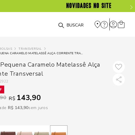
DISPON
EM
O que você está procurando?
e
BOLSAS
TRANSVERSAL
BOLSA PEQUENA CARAMELO MATELASSÊ ALÇA CORRENTE TRANSVERSAL
e
 Pequena Caramelo Matelassê Alça
p
nte Transversal
2922
Selecione seu
143,90
estado:
,90
R$
R$
143
,
90
sem juros
O
Usar
loca