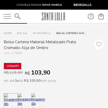
DISPON
EM
O que você está procurando?
e
BOLSAS
TRANSVERSAL
BOLSA CARTEIRA MATERIAL METALIZADO PRATA CROMADO ALÇA DE OMBRO
Bolsa Carteira Material Metalizado Prata
e
Cromado Alça de Ombro
:
1376887
p
20%
103,90
Selecione
R$
129,90
R$
seu
em até
1
R$
103
,
90
sem juros
estado:
O
Usar