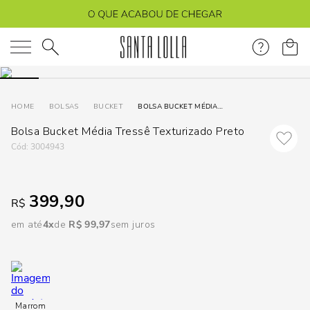
DISPON
EM
O que você está procurando?
e
BOLSAS
BUCKET
BOLSA BUCKET MÉDIA TRESSÊ TEXTURIZADO PRETO
Bolsa Bucket Média Tressê Texturizado Preto
e
:
3004943
p
399,90
R$
Selecione
seu
em até
4
R$
99
,
97
sem juros
estado:
O
Usar
Marrom