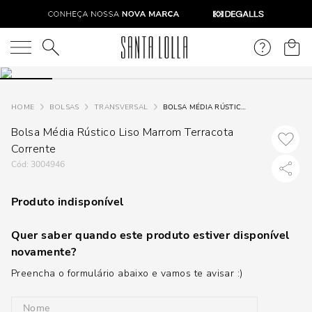
O que você está procurando?
BOLSAS
TRANSVERSAL
BOLSA MÉDIA RÚSTICO LISO MARROM TERRACOTA CORRENTE
Bolsa Média Rústico Liso Marrom Terracota
Corrente
:
3004946
Produto indisponível
Quer saber quando este produto estiver disponível
novamente?
Preencha o formulário abaixo e vamos te avisar :)