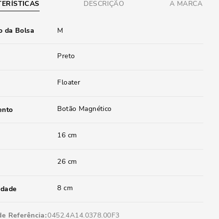
ERÍSTICAS
DESCRIÇÃO
A MARCA
 da Bolsa
M
Preto
Floater
Botão Magnético
ento
16 cm
26 cm
8 cm
idade
de Referência
0452.4A14.0378.00F3