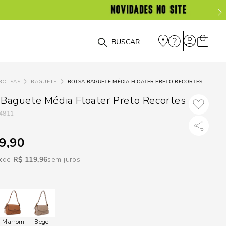
DISPON
EM
O que você está procurando?
e
BOLSAS
BAGUETE
BOLSA BAGUETE MÉDIA FLOATER PRETO RECORTES
e
 Baguete Média Floater Preto Recortes
4811
p
9,90
Selecione seu
R$
119
,
96
sem juros
estado:
O
Usar
loca
Marrom
Bege