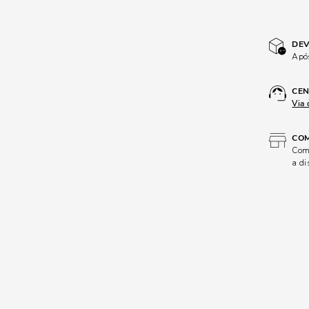
DEV
Após
CEN
Via 
COM
Comp
a di