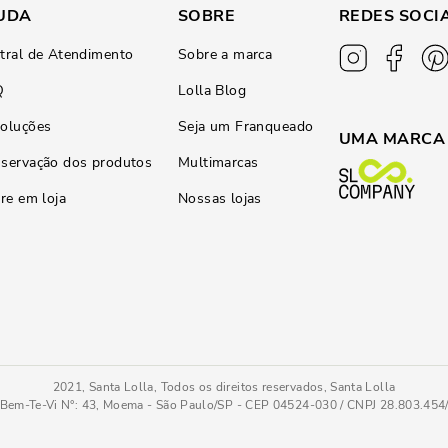
UDA
SOBRE
REDES SOCI
tral de Atendimento
Sobre a marca
Q
Lolla Blog
oluções
Seja um Franqueado
UMA MARCA
servação dos produtos
Multimarcas
ire em loja
Nossas lojas
2021, Santa Lolla, Todos os direitos reservados, Santa Lolla
Bem-Te-Vi N°: 43, Moema - São Paulo/SP - CEP 04524-030 / CNPJ 28.803.45
Bolsa Baguete Média Floater Preto Recortes
PC
COMPRAR AGOR
Tamanho
: