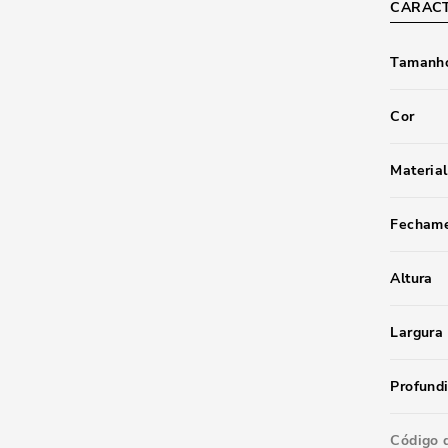
CARACT
Tamanho
Cor
Material
Fecham
Altura
Largura
Profund
Código 