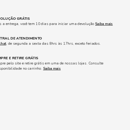
OLUÇÃO GRÁTIS
 a entrega, você tem 10 dias para iniciar uma devolução
Saiba mais
TRAL DE ATENDIMENTO
chat
, de segunda a sexta das 8hrs às 17hrs, exceto feriados.
PRE E RETIRE GRÁTIS
re pelo site e retire grátis em uma de nossas lojas. Consulte
sponibilidade no carrinho.
Saiba mais