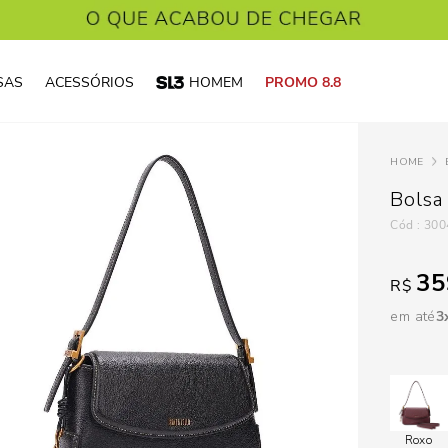
SAS
ACESSÓRIOS
HOMEM
PROMO 8.8
Bolsa
:
300
35
R$
em até
3
Roxo