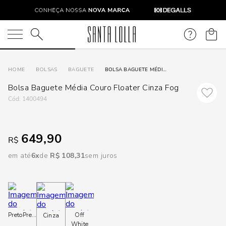
DISPON
EM
O que você está procurando?
e
BOLSAS
BAGUETE
BOLSA BAGUETE MÉDIA COURO FLOATER CINZA FOG
Bolsa Baguete Média Couro Floater Cinza Fog
e
:
1400494
p
649,90
R$
Selecione
em até
6
R$
108
,
31
sem juros
seu
estado:
O
Preto
Preto
Off
Cinza
Usar
White