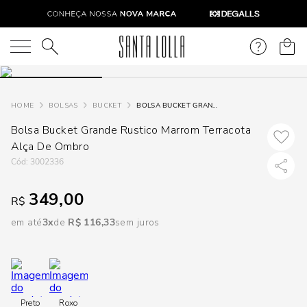
DISPON
EM
O que você está procurando?
e
BOLSAS
BUCKET
BOLSA BUCKET GRANDE RUSTICO MARROM TERRACOTA ALÇA DE OMBRO
Bolsa Bucket Grande Rustico Marrom Terracota
e
Alça De Ombro
p
:
3002336
349,00
R$
Selecione
seu
em até
3
R$
116
,
33
sem juros
estado:
O
Usar
Preto
Roxo