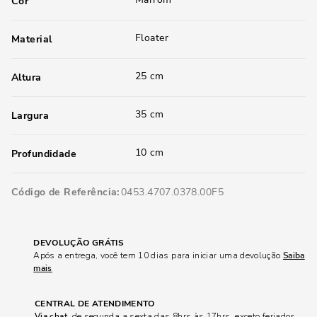
Cor
Floater
Material
25 cm
Altura
35 cm
Largura
10 cm
Profundidade
Código de Referência
0453.4707.0378.00F5
DEVOLUÇÃO GRÁTIS
Após a entrega, você tem 10 dias para iniciar uma devolução
Saiba
mais
CENTRAL DE ATENDIMENTO
Via chat
, de segunda a sexta das 8hrs às 17hrs, exceto feriados.