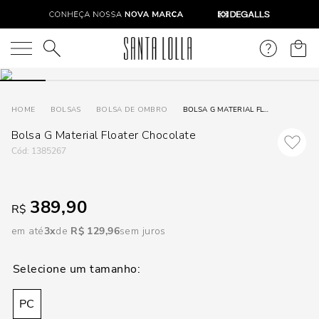
DISPON
EM
O que você está procurando?
e
BOLSAS
BOLSA DE OMBRO
BOLSA G MATERIAL FLOATER CHOCOLATE
Bolsa G Material Floater Chocolate
e
:
1385267
p
389,90
R$
Selecione
seu
em até
3
R$
129
,
96
sem juros
estado:
O
PC
Usar